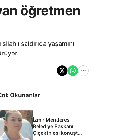
ayan öğretmen
ilahlı saldırıda yaşamını
ürüyor.
Çok Okunanlar
İzmir Menderes
Belediye Başkanı
Çiçek'in eşi konuştu:
Mesajlara