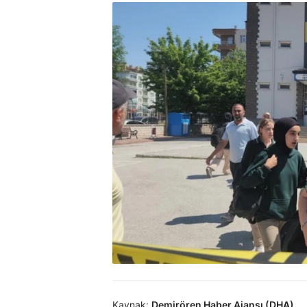
Kaynak:
Demirören Haber Ajansı (DHA)