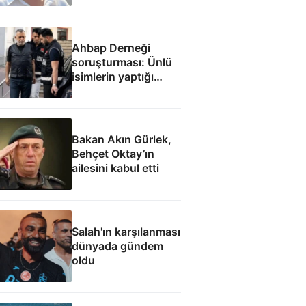
inanmıyorum
Ahbap Derneği
soruşturması: Ünlü
isimlerin yaptığı
bağışlar
Bakan Akın Gürlek,
Behçet Oktay’ın
ailesini kabul etti
Salah'ın karşılanması
dünyada gündem
oldu