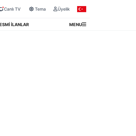
Canlı TV
Tema
Üyelik
MENU
ESMİ İLANLAR