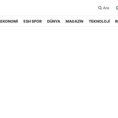
Ara
EKONOMİ
ESH SPOR
DÜNYA
MAGAZİN
TEKNOLOJİ
R