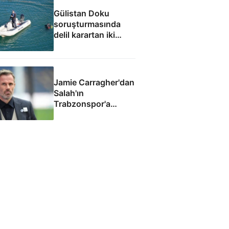
Gülistan Doku
soruşturmasında
delil karartan iki
dalgıç tutuklandı
Jamie Carragher'dan
Salah'ın
Trabzonspor'a
gidişiyle ilgili olay
sözler!