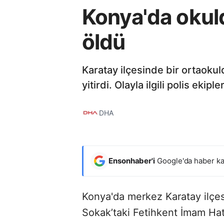
Konya'da okuld
öldü
Karatay ilçesinde bir ortaoku
yitirdi. Olayla ilgili polis eki
DHA
Ensonhaber'i
Google'da haber ka
Konya'da merkez Karatay ilçe
Sokak’taki Fetihkent İmam Hati