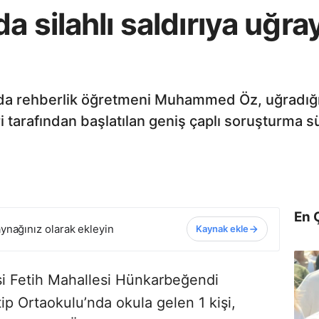
a silahlı saldırıya uğr
lda rehberlik öğretmeni Muhammed Öz, uğradığı s
pleri tarafından başlatılan geniş çaplı soruşturma s
En 
ynağınız olarak ekleyin
Kaynak ekle
si Fetih Mahallesi Hünkarbeğendi
p Ortaokulu’nda okula gelen 1 kişi,