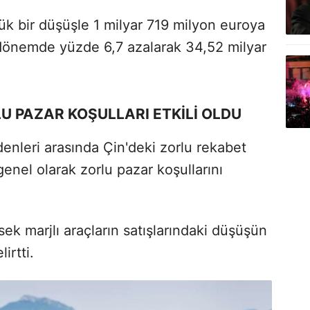
ük bir düşüşle 1 milyar 719 milyon euroya
nı dönemde yüzde 6,7 azalarak 34,52 milyar
LU PAZAR KOŞULLARI ETKİLİ OLDU
denleri arasında Çin'deki zorlu rekabet
genel olarak zorlu pazar koşullarını
k marjlı araçların satışlarındaki düşüşün
irtti.