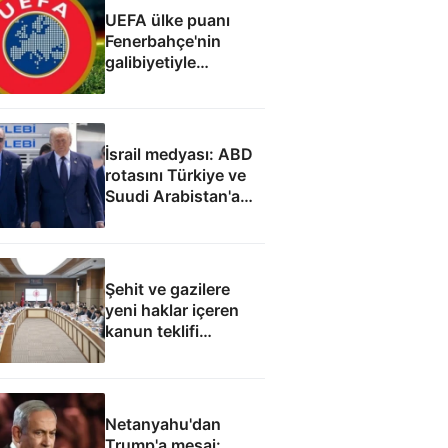
UEFA ülke puanı
Fenerbahçe'nin
galibiyetiyle
güncellendi
İsrail medyası: ABD
rotasını Türkiye ve
Suudi Arabistan'a
çevirdi
Şehit ve gazilere
yeni haklar içeren
kanun teklifi
komisyondan geçti
Netanyahu'dan
Trump'a mesaj: