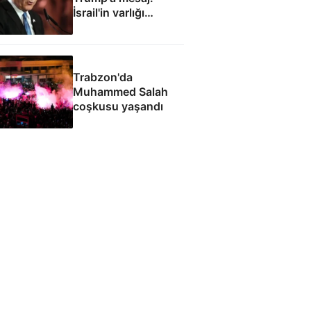
İsrail'in varlığı
müzakere konusu
olamaz
Trabzon'da
Muhammed Salah
coşkusu yaşandı