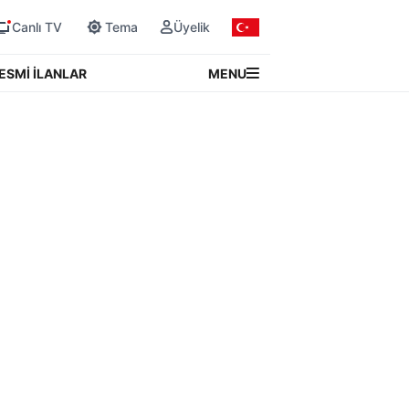
Canlı TV
Tema
Üyelik
MENU
ESMİ İLANLAR