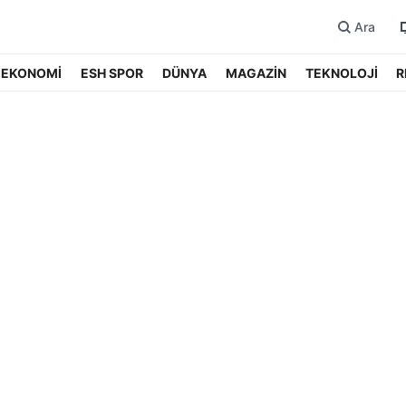
Ara
EKONOMİ
ESH SPOR
DÜNYA
MAGAZİN
TEKNOLOJİ
R