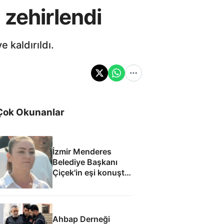
 zehirlendi
 kaldırıldı.
Çok Okunanlar
İzmir Menderes
Belediye Başkanı
Çiçek'in eşi konuştu:
Mesajlara
inanmıyorum
Ahbap Derneği