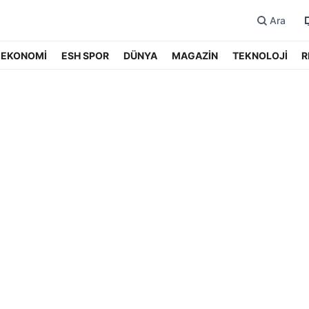
Ara
EKONOMİ
ESH SPOR
DÜNYA
MAGAZİN
TEKNOLOJİ
R