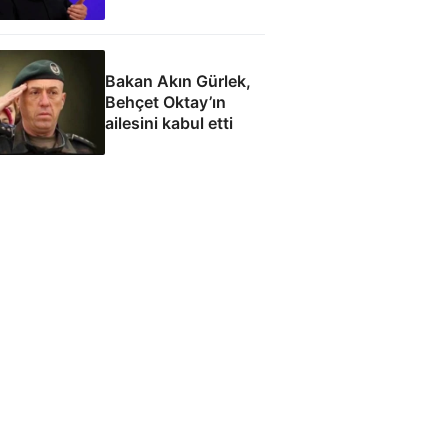
Bakan Akın Gürlek,
Behçet Oktay’ın
ailesini kabul etti