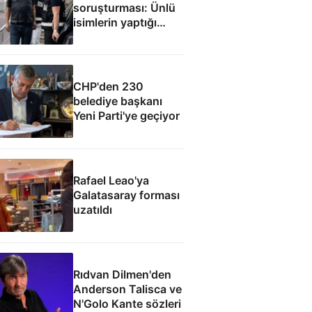
soruşturması: Ünlü
isimlerin yaptığı
bağışlar
CHP'den 230
belediye başkanı
Yeni Parti'ye geçiyor
Rafael Leao'ya
Galatasaray forması
uzatıldı
Rıdvan Dilmen'den
Anderson Talisca ve
N'Golo Kante sözleri