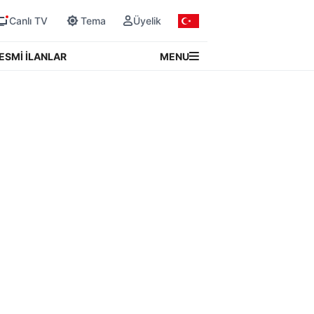
Canlı TV
Tema
Üyelik
MENU
ESMİ İLANLAR