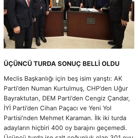
ÜÇÜNCÜ TURDA SONUÇ BELLİ OLDU
Meclis Başkanlığı için beş isim yarıştı: AK
Parti’den Numan Kurtulmuş, CHP’den Uğur
Bayraktutan, DEM Parti’den Cengiz Çandar,
İYİ Parti’den Cihan Paçacı ve Yeni Yol
Partisi’nden Mehmet Karaman. İlk iki turda
adayların hiçbiri 400 oy barajını geçemedi.
Üçüncü turda ise salt çoğunluk olan 301 oyu