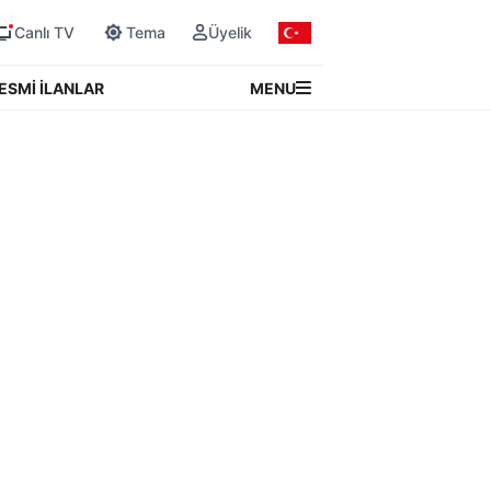
Canlı TV
Tema
Üyelik
MENU
ESMİ İLANLAR