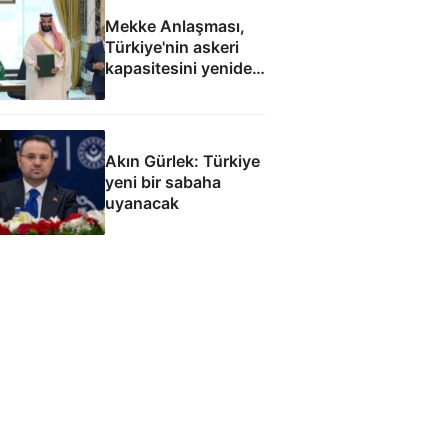
Mekke Anlaşması,
Türkiye'nin askeri
kapasitesini yeniden
uluslararası
kamuoyunun
gündemine getirdi
Akın Gürlek: Türkiye
yeni bir sabaha
uyanacak