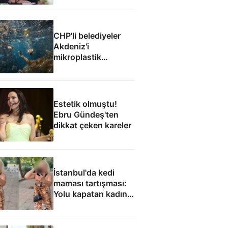
CHP'li belediyeler
Akdeniz'i
mikroplastik
felaketine teslim etti
Estetik olmuştu!
Ebru Gündeş'ten
dikkat çeken kareler
İstanbul'da kedi
maması tartışması:
Yolu kapatan kadın
gözaltında