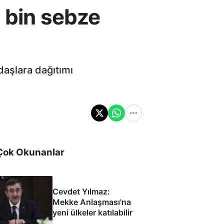
0 bin sebze
daşlara dağıtımı
Çok Okunanlar
Cevdet Yılmaz:
Mekke Anlaşması'na
yeni ülkeler katılabilir