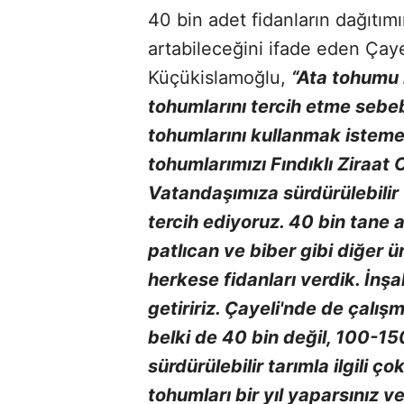
40 bin adet fidanların dağıtımın
artabileceğini ifade eden Çaye
Küçükislamoğlu,
“Ata tohumu il
tohumlarını tercih etme sebebi
tohumlarını kullanmak istemey
tohumlarımızı Fındıklı Ziraat O
Vatandaşımıza sürdürülebilir 
tercih ediyoruz. 40 bin tane 
patlıcan ve biber gibi diğer ü
herkese fidanları verdik. İnşal
getiririz. Çayeli'nde de çalış
belki de 40 bin değil, 100-15
sürdürülebilir tarımla ilgili ç
tohumları bir yıl yaparsınız ver