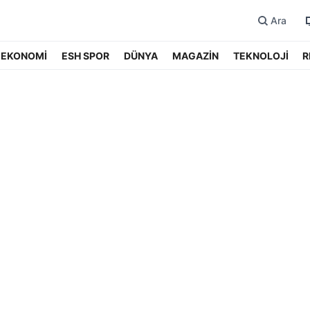
Ara
EKONOMİ
ESH SPOR
DÜNYA
MAGAZİN
TEKNOLOJİ
R