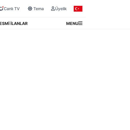
Canlı TV
Tema
Üyelik
MENU
ESMİ İLANLAR