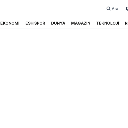
Ara
EKONOMİ
ESH SPOR
DÜNYA
MAGAZİN
TEKNOLOJİ
R