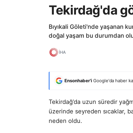
Tekirdağ'da gö
Bıyıkali Göleti'nde yaşanan kur
doğal yaşam bu durumdan olu
İHA
Ensonhaber'i
Google'da haber ka
Tekirdağ’da uzun süredir yağm
üzerinde seyreden sıcaklar, ba
neden oldu.