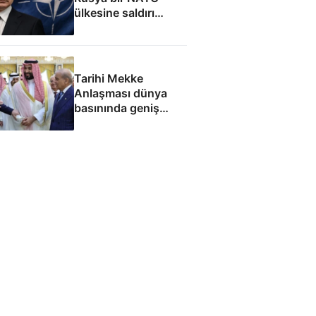
ülkesine saldırı
düzenleyebilir
Tarihi Mekke
Anlaşması dünya
basınında geniş
yankı uyandırdı