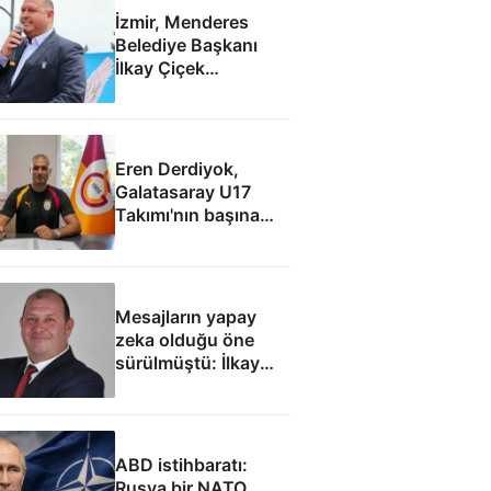
İzmir, Menderes
Belediye Başkanı
İlkay Çiçek
tutuklandı
Eren Derdiyok,
Galatasaray U17
Takımı'nın başına
geçti
Mesajların yapay
zeka olduğu öne
sürülmüştü: İlkay
Çiçek'le ilgili yeni
tespitler dosyada
ABD istihbaratı:
Rusya bir NATO