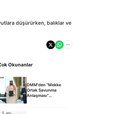
oyutlara düşürürken, balıklar ve
Çok Okunanlar
DMM'den "Mekke
Ortak Savunma
Anlaşması"
iddialarına yalanlama