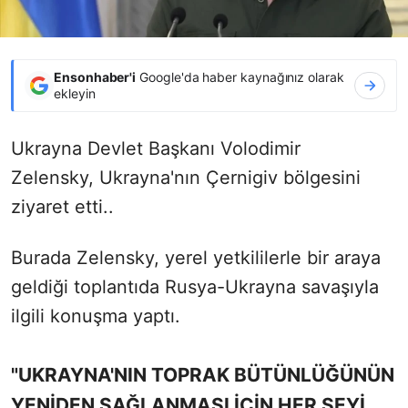
Ensonhaber'i
Google'da haber kaynağınız olarak
ekleyin
Ukrayna Devlet Başkanı Volodimir
Zelensky,
Ukrayna'nın Çernigiv bölgesini
ziyaret
etti..
Burada Zelensky, yerel yetkililerle bir araya
geldiği toplantıda Rusya-Ukrayna savaşıyla
ilgili konuşma yaptı.
"UKRAYNA'NIN TOPRAK BÜTÜNLÜĞÜNÜN
YENİDEN SAĞLANMASI İÇİN HER ŞEYİ