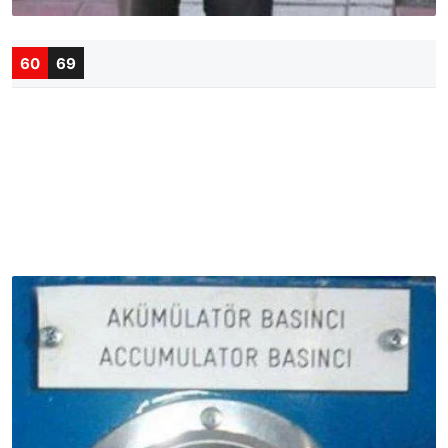
60
69