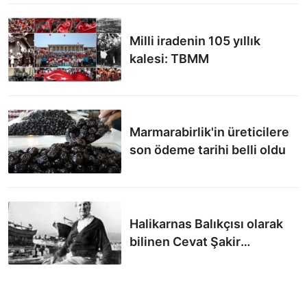
Milli iradenin 105 yıllık
kalesi: TBMM
Marmarabirlik'in üreticilere
son ödeme tarihi belli oldu
Halikarnas Balıkçısı olarak
bilinen Cevat Şakir
Kabaağaçlı 135 yaşında