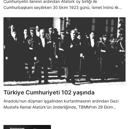
Cumhuriyetin ilanının ardından Atatürk oy birliği ile
Cumhurbaşkanı seçilirken 30 Ekim 1923 günü, İsmet İnönü ilk
hükümeti kurdu. İşte o isimler...
Türkiye Cumhuriyeti 102 yaşında
Anadolu'nun düşman işgalinden kurtarılmasının ardından Gazi
Mustafa Kemal Atatürk'ün önderliğinde, TBMM'nin 29 Ekim
1923'te Cumhuriyet'i ilan etmesiyle Türk tarihinde yeni bir sayfa
açıldı ve "Egemenlik kayıtsız, şartsız milletindir" sözü de devlet
yönetiminde en belirgin şekliyle yerini aldı.