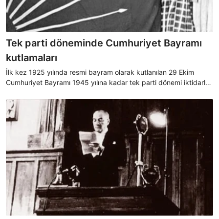
Tek parti döneminde Cumhuriyet Bayramı
kutlamaları
İlk kez 1925 yılında resmi bayram olarak kutlanılan 29 Ekim
Cumhuriyet Bayramı 1945 yılına kadar tek parti dönemi iktidarları
zamanında kutlandı. CHP Genel Sekreterliği'nin organize ettiği
programlarda valilikler ve belediyeler raporlarını CHP Genel
Merkezi'ne sunuyordu.