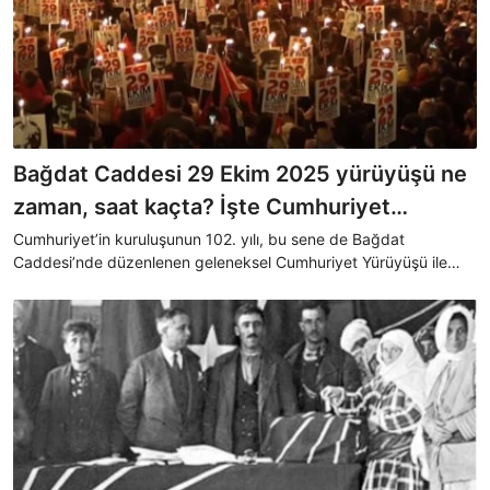
Bağdat Caddesi 29 Ekim 2025 yürüyüşü ne
zaman, saat kaçta? İşte Cumhuriyet
programı...
Cumhuriyet’in kuruluşunun 102. yılı, bu sene de Bağdat
Caddesi’nde düzenlenen geleneksel Cumhuriyet Yürüyüşü ile
kutlanacak. Katılmak isteyen vatandaşlar, "29 Ekim Bağdat
Caddesi yürüyüşü ne zaman, saat kaçta" sorusuna yanıt
arayacak. İşte, bugünkü Cumhuriyet programı...