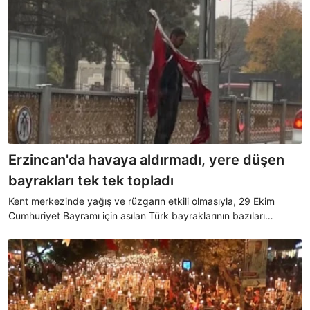
Erzincan'da havaya aldırmadı, yere düşen
bayrakları tek tek topladı
Kent merkezinde yağış ve rüzgarın etkili olmasıyla, 29 Ekim
Cumhuriyet Bayramı için asılan Türk bayraklarının bazıları
asıldıkları yerlerden kopup yere düştü. Yağmura aldırmadan
bayrakları toplayan vatandaşın duyarlı davranışı dikkat çekti.