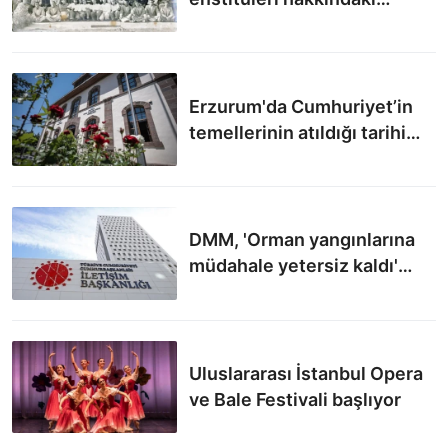
sözleri yeniden gündem
oldu
Erzurum'da Cumhuriyet’in
temellerinin atıldığı tarihi
bina, sanatla yaşatılıyor
DMM, 'Orman yangınlarına
müdahale yetersiz kaldı'
iddiasını yalanladı
Uluslararası İstanbul Opera
ve Bale Festivali başlıyor