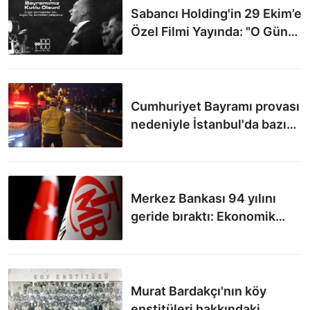
Sabancı Holding'in 29 Ekim’e
Özel Filmi Yayında: "O Gün
Durmayanlar İçin Bugün Hiç
Durmadan Çalışıyoruz"
Cumhuriyet Bayramı provası
nedeniyle İstanbul'da bazı
cadde ve yollar trafiğe
kapatıldı
Merkez Bankası 94 yılını
geride bıraktı: Ekonomik
bağımsızlığın kalesi
Murat Bardakçı'nın köy
enstitüleri hakkındaki