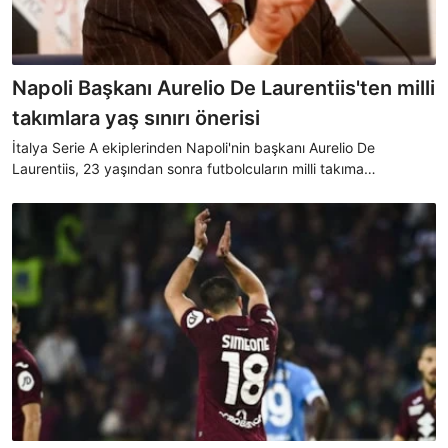
Napoli Başkanı Aurelio De Laurentiis'ten milli
takımlara yaş sınırı önerisi
İtalya Serie A ekiplerinden Napoli'nin başkanı Aurelio De
Laurentiis, 23 yaşından sonra futbolcuların milli takıma
çağrılmaması gerektiğini söyledi. De Laurentiis, "Böylelikle yeni
yetenekleri keşfedersin. Yaşı ilerlemiş oyuncuları milli takımlarda
sakatlıktan da koruruz" ifadelerini kullandı.