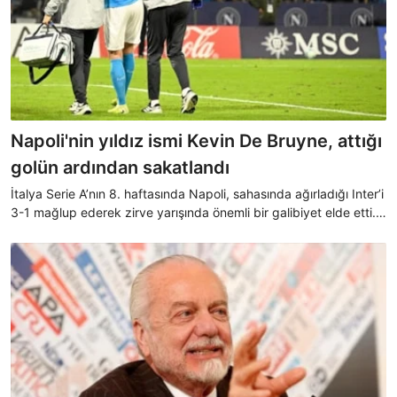
Napoli'nin yıldız ismi Kevin De Bruyne, attığı
golün ardından sakatlandı
İtalya Serie A’nın 8. haftasında Napoli, sahasında ağırladığı Inter’i
3-1 mağlup ederek zirve yarışında önemli bir galibiyet elde etti.
Maçın ilk golünü kaydeden Kevin De Bruyne ise sakatlık
yaşayarak, sahadan gözyaşları ile ayrıldı.