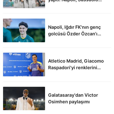
deplasmanında kazandı
Napoli, Iğdır FK'nın genç
golcüsü Özder Özcan'ı
kadrosuna katmaya
hazırlanıyor
Atletico Madrid, Giacomo
Raspadori'yi renklerini
bağladı
Galatasaray'dan Victor
Osimhen paylaşımı