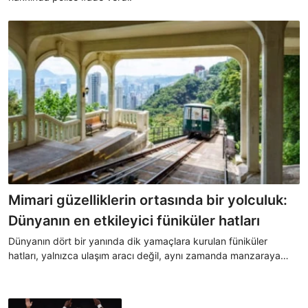
Mimari güzelliklerin ortasında bir yolculuk:
Dünyanın en etkileyici füniküler hatları
Dünyanın dört bir yanında dik yamaçlara kurulan füniküler
hatları, yalnızca ulaşım aracı değil, aynı zamanda manzaraya
açılan mühendislik harikaları olarak öne çıkıyor. Bu hatlar, her biri
kendi kültürü, coğrafyası ve estetiğiyle unutulmaz bir seyahat
yapma imkanı sağlıyor.