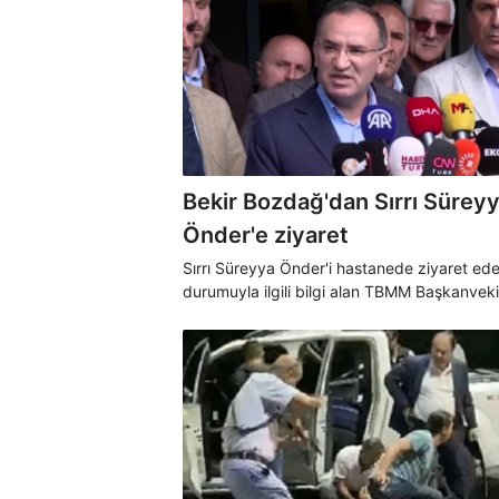
Bekir Bozdağ'dan Sırrı Sürey
Önder'e ziyaret
Sırrı Süreyya Önder'i hastanede ziyaret ed
durumuyla ilgili bilgi alan TBMM Başkanvekil
Bekir Bozdağ, yakınlarına ziyarette bulunar
geçmiş olsun dileklerini ilettiğini belirterek,
"Sağlık bakanımızdan da her gün durumu
hakkında bilgiler alıyorum. Biz sayın başkan
bulması için dua ediyoruz." dedi.