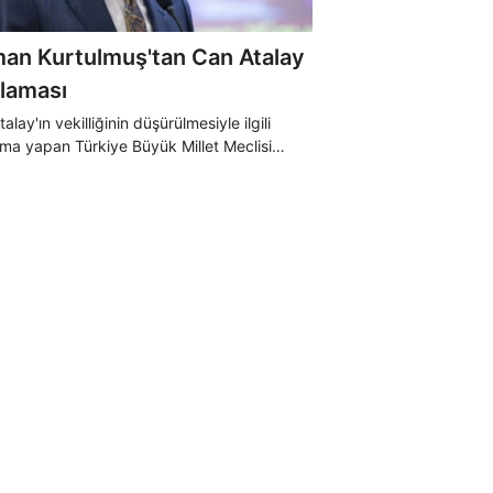
an Kurtulmuş'tan Can Atalay
klaması
alay'ın vekilliğinin düşürülmesiyle ilgili
ama yapan Türkiye Büyük Millet Meclisi
nı Numan Kurtulmuş, yaşanan süreçte
'nin tavrının belli olduğunu söyledi.