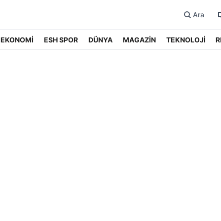
Ara
EKONOMİ
ESH SPOR
DÜNYA
MAGAZİN
TEKNOLOJİ
R