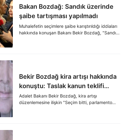
Bakan Bozdağ: Sandık üzerinde
şaibe tartışması yapılmadı
Muhalefetin seçimlere şaibe karıştırıldığı iddiaları
hakkında konuşan Bakanı Bekir Bozdağ, "Sandık
üzerinde herhangi bir şaibe, herhangi bir gölge
tartışması yapılmadı" dedi.
Bekir Bozdağ kira artışı hakkında
konuştu: Taslak kanun teklifi
çalışmamız tamamlanmış
Adalet Bakanı Bekir Bozdağ, kira artışı
düzenlemesine ilişkin "Seçim bitti, parlamento
durumda
faaliyete geçtikten sonra inşallah bu kanun teklif
taslağını, yasalaşması dileğiyle Türkiye Büyük
Millet Meclisi AK Parti grubuna ve parlamentoya
ileteceğiz. Ve akabinde yasalaşma süreci
gerçekleşecektir" dedi.