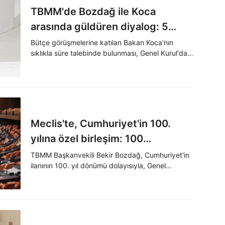
TBMM'de Bozdağ ile Koca
arasında güldüren diyalog: 5
dakikaya bitiyor
Bütçe görüşmelerine katılan Bakan Koca'nın
sıklıkla süre talebinde bulunması, Genel Kurul'daki
milletvekillerini güldürdü.
Meclis'te, Cumhuriyet'in 100.
yılına özel birleşim: 100
milletvekili söz alacak
TBMM Başkanvekili Bekir Bozdağ, Cumhuriyet'in
ilanının 100. yıl dönümü dolayısıyla, Genel
Kurul'un bugünkü birleşiminde, 100 milletvekiline
söz hakkı verileceğini bildirdi.