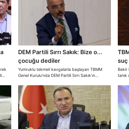
ya
DEM Partili Sırrı Sakık: Bize o...
TBM
çocuğu dediler
suç
erek
Yumruklu tekmeli kavgalarla başlayan TBMM
Bekir
i
Genel Kurulu'nda DEM Partili Sırrı Sakık'ın
tanık 
ak
kürsüde küfretmesi tansiyonu yeniden yükseltti..
yazılı
araştı
ın şifa