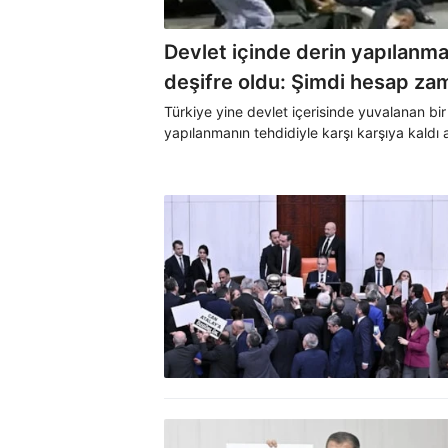
Devlet içinde derin yapılanm
deşifre oldu: Şimdi hesap za
Türkiye yine devlet içerisinde yuvalanan bir
yapılanmanın tehdidiyle karşı karşıya kaldı
gerekli hamlelerle girişim çökertildi.