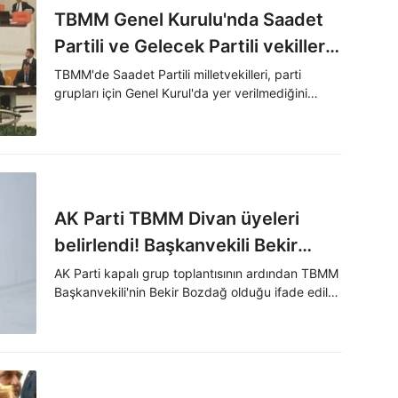
TBMM Genel Kurulu'nda Saadet
Partili ve Gelecek Partili vekillerin
'yer' krizi
TBMM'de Saadet Partili milletvekilleri, parti
grupları için Genel Kurul'da yer verilmediğini
belirterek, komisyon sıralarına oturdu.
Milletvekillerinin protestosu nedeniyle tartışma
yaşandı.
AK Parti TBMM Divan üyeleri
belirlendi! Başkanvekili Bekir
Bozdağ oldu
AK Parti kapalı grup toplantısının ardından TBMM
Başkanvekili'nin Bekir Bozdağ olduğu ifade edildi.
İdare amirleri ise İbrahim Eyüpoğlu, Alpay Özalan
ve Hasan Turan oldu.