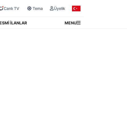
Canlı TV
Tema
Üyelik
MENU
ESMİ İLANLAR