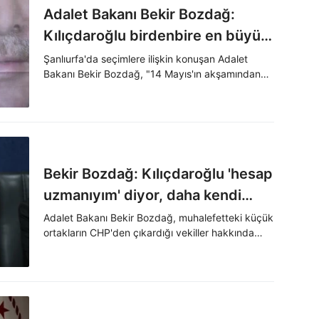
Adalet Bakanı Bekir Bozdağ:
Kılıçdaroğlu birdenbire en büyük
bozkurt oldu
Şanlıurfa'da seçimlere ilişkin konuşan Adalet
Bakanı Bekir Bozdağ, "14 Mayıs'ın akşamından
itibaren en büyük başbuğ Kılıçdaroğlu'dur. Birden
en büyük bozkurt oldu Kılıçdaroğlu" dedi.
Bekir Bozdağ: Kılıçdaroğlu 'hesap
uzmanıyım' diyor, daha kendi
menfaatini hesap edemiyor
Adalet Bakanı Bekir Bozdağ, muhalefetteki küçük
ortakların CHP'den çıkardığı vekiller hakkında
konuşarak, "Kılıçdaroğlu hesap uzmanıyım diyor
ama kendi menfaatini hesap edemiyor. 1 oy
getirisi olmayanlara 40'a yakın vekil veriyorsun.
Aday olayım diye herkese her istediğini veriyor."
dedi.