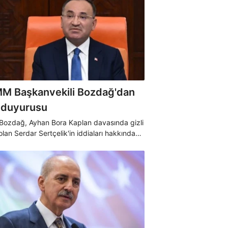
M Başkanvekili Bozdağ'dan
 duyurusu
 Bozdağ, Ayhan Bora Kaplan davasında gizli
olan Serdar Sertçelik'in iddiaları hakkında
 bir açıklama yaptı ve hakkındaki iftiraların
rılmasını istediğini belirtti.