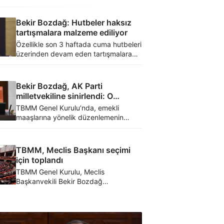
Bekir Bozdağ: Hutbeler haksız
tartışmalara malzeme ediliyor
Özellikle son 3 haftada cuma hutbeleri
üzerinden devam eden tartışmalara
tepki gösteren Bekir Bozdağ,
tartışmaların haksız olduğunu, İslami
bilgilerin aktarılmasının kimsenin
Bekir Bozdağ, AK Parti
yaşam tarzına müdahale olmadığını
milletvekiline sinirlendi: O
söyledi.
arkadaşımız dışarı çıksın
TBMM Genel Kurulu’nda, emekli
maaşlarına yönelik düzenlemenin
görüşmelerinin sürdüğü esnada AK
Parti sıralarından bir milletvekilinin sesli
bir şekilde kahkaha atması üzerine
TBMM, Meclis Başkanı seçimi
TBMM Başkanvekili Bekir Bozdağ,
için toplandı
konuşan milletvekilini dışarıya davet
TBMM Genel Kurulu, Meclis
etti.
Başkanvekili Bekir Bozdağ
başkanlığında 28. Dönem İkinci Devre
Meclis Başkanı seçimi için toplandı.