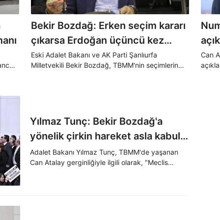
a
Bekir Bozdağ: Erken seçim kararı
Num
manı
çıkarsa Erdoğan üçüncü kez
açı
aday olabilir
Eski Adalet Bakanı ve AK Parti Şanlıurfa
Can At
 ancak
Milletvekili Bekir Bozdağ, TBMM'nin seçimlerin
açıkl
yenilenmesine karar vermesi halinde
Başka
Cumhurbaşkanı Erdoğan'ın üçüncü defa aday
Meclis
olabileceğini söyledi.
Yılmaz Tunç: Bekir Bozdağ'a
yönelik çirkin hareket asla kabul
edilemez
Adalet Bakanı Yılmaz Tunç, TBMM'de yaşanan
Can Atalay gerginliğiyle ilgili olarak, "Meclis
başkanlık kürsüsünün işgal edilmesi ve Meclis
Başkanvekilimize kitapçık atılması, milli iradeye
büyük bir saygısızlıktır" ifadelerini kullandı.