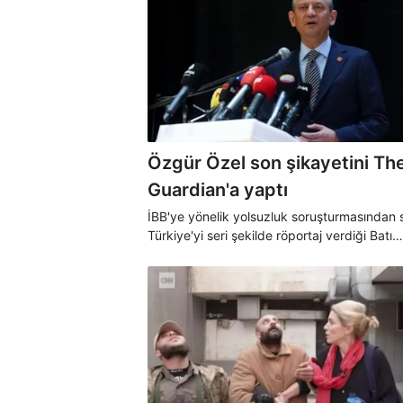
Özgür Özel son şikayetini Th
Guardian'a yaptı
İBB'ye yönelik yolsuzluk soruşturmasından 
Türkiye'yi seri şekilde röportaj verdiği Batı
medyasına şikayet eden Özgür Özel, bu ke
İngiliz The Guardian'a konuştu.