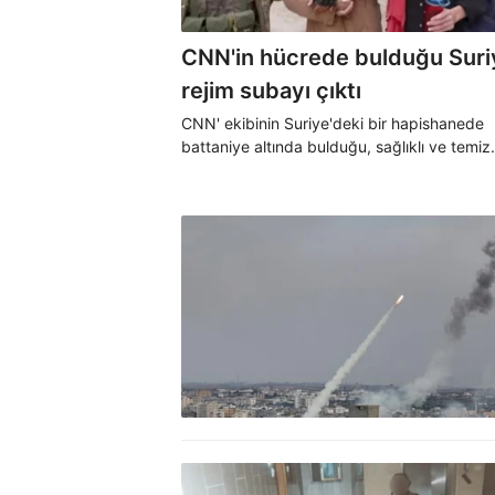
CNN'in hücrede bulduğu Suriy
rejim subayı çıktı
CNN' ekibinin Suriye'deki bir hapishanede
battaniye altında bulduğu, sağlıklı ve temiz
görünümüyle dikkat çeken Suriyelinin rejim
istihbarat subayı olduğu ve üstleriyle gasp
pay alma konusunda anlaşmazlık yaşadığı i
ay önce tutuklandığı belirlendi.