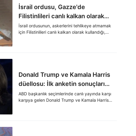
İsrail ordusu, Gazze'de
Filistinlileri canlı kalkan olarak
kullanıyor
İsrail ordusunun, askerlerini tehlikeye atmamak
için Filistinlileri canlı kalkan olarak kullandığı,
Gazze'deki tuzaklandığı düşünülen binalara ve
tünellere girmeye zorladığı ortaya çıktı.
Donald Trump ve Kamala Harris
düellosu: İlk anketin sonuçları
ortaya çıktı
ABD başkanlık seçimlerinde canlı yayında karşı
karşıya gelen Donald Trump ve Kamala Harris
kozlarını paylaştı. Yayın sonrası yapılan ankete
göre, Harris'i daha başarılı bulanların oranı yüzde
63'ü buldu. Donald Trump'ı başarılı bulanların
oranı ise yüzde 37'de kaldı.