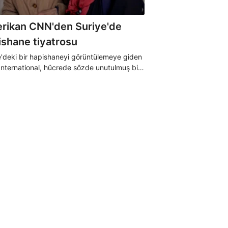
rikan CNN'den Suriye'de
ishane tiyatrosu
e'deki bir hapishaneyi görüntülemeye giden
nternational, hücrede sözde unutulmuş bir
mun haberini canlandırdı. Haberi ise
 süsüyle yayınladılar.