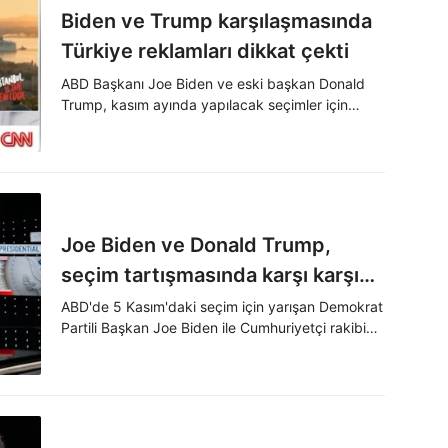
Biden ve Trump karşılaşmasında
Türkiye reklamları dikkat çekti
ABD Başkanı Joe Biden ve eski başkan Donald
Trump, kasım ayında yapılacak seçimler için
televizyondaki ilk tartışmalarını gerçekleştirdi.
Tarihte ilk kez bir başkanlık tartışmasında reklam
arası verilirken ilk arada, Türkiye'nin turizm
reklamı yayınlandı.
Joe Biden ve Donald Trump,
seçim tartışmasında karşı karşıya
geldi
ABD'de 5 Kasım'daki seçim için yarışan Demokrat
Partili Başkan Joe Biden ile Cumhuriyetçi rakibi
Donald Trump, CNN'nin Atlanta stüdyosunda
yapılan seçim tartışmasında yüzleşti.