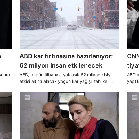
e
ABD kar fırtınasına hazırlanıyor:
CNN
62 milyon insan etkilenecek
tiyatr
kiml
sonra
ABD, bugün itibarıyla yaklaşık 62 milyon kişiyi
ABD m
etkisi altına alacak yoğun kar yağışı, tehlikeli
yaptık
z
buzlanma, sağanak yağmur ve şiddetli gök
çeken 
gürültülü fırtınaların neden olacağı zorlu kış
ve üs
şartlarıyla karşı karşıya kalmaya hazırlanıyor.
anlaş
tutukl
incele