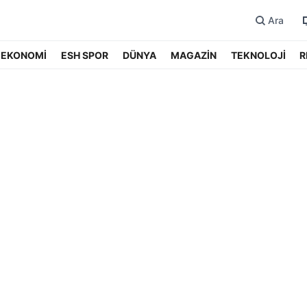
Ara
EKONOMİ
ESH SPOR
DÜNYA
MAGAZİN
TEKNOLOJİ
R