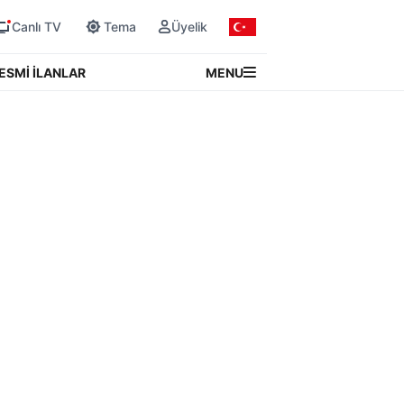
Canlı TV
Tema
Üyelik
MENU
ESMİ İLANLAR