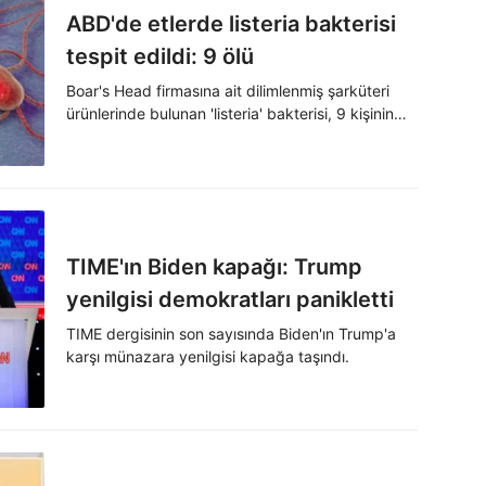
ABD'de etlerde listeria bakterisi
tespit edildi: 9 ölü
Boar's Head firmasına ait dilimlenmiş şarküteri
ürünlerinde bulunan 'listeria' bakterisi, 9 kişinin
zehirlenerek hayatını kaybetmesine sebep oldu.
TIME'ın Biden kapağı: Trump
yenilgisi demokratları panikletti
TIME dergisinin son sayısında Biden'ın Trump'a
karşı münazara yenilgisi kapağa taşındı.