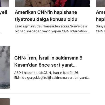
eli
Amerikan CNN'in hapishane
Ame
tiyatrosu dalga konusu oldu
hap
Esad rejiminin devrilmesinden sonra Suriye'deki
Suriy
bir hapishaneden yayın yapan CNN International,
CNN I
bir mahkumun hücrede unutulduğuna dair
mahku
tan
görüntüler yayınladı. Basit bir kurgudan ibaret
gerçek
çin 1
olan o anlar dünya kamuoyuna böyle yansıdı.
CNN: İran, İsrail'in saldırısına 5
Kasım'dan önce sert yanıt
verebilir
ABD'li haber kanalı CNN, İran'ın İsrail'in 26
Ekim'de gerçekleştirdiği saldırısına sert bir yanıt
vereceğini, bunun ABD'de 5 Kasım'da yapılacak
başkanlık seçimi öncesinde
gerçekleştirilebileceğini belirtti.