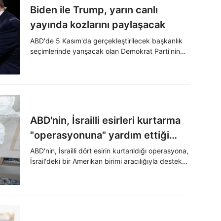
Biden ile Trump, yarın canlı
yayında kozlarını paylaşacak
ABD'de 5 Kasım'da gerçekleştirilecek başkanlık
seçimlerinde yarışacak olan Demokrat Parti'nin
adayı Joe Biden ile Cumhuriyetçi Parti'nin adayı
ve mevcut Başkan Donald Trump, yarın akşam
düzenlenecek ilk açık oturumda karşı karşıya
gelecek.
ABD'nin, İsrailli esirleri kurtarma
"operasyonuna" yardım ettiği
ortaya çıktı
ABD'nin, İsrailli dört esirin kurtarıldığı operasyona,
İsrail'deki bir Amerikan birimi aracılığıyla destek
sağladığı bildirildi.