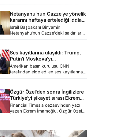
Netanyahu'nun Gazze'ye yönelik
kararını haftaya ertelediği iddia
edildi
İsrail Başbakanı Binyamin
Netanyahu'nun Gazze'deki saldırılara
yönelik kararını haftaya vereceği öne
sürülürken söz konusu iddiayı, ABD'li
yayın kuruluşu CNN ortaya attı.
Ses kayıtlarına ulaşıldı: Trump,
Putin'i Moskova'yı
bombalamakla tehdit etmiş
Amerikan basın kuruluşu CNN
tarafından elde edilen ses kayıtlarına
göre ABD Başkanı Donald Trump'ın
seçim kampanyasına bağışta
bulunanlarla düzenlediği özel
Özgür Özel'den sonra İngilizlere
toplantılarda, Putin'i Moskova'yı
Türkiye'yi şikayet sırası Ekrem
bombalamakla tehdit ettiğini söylediği
İmamoğlu'nda
Financial Times'a cezaevinden yazı
iddia edildi.
yazan Ekrem İmamoğlu, Özgür Özel
ile birlikte Batı medyasına Türkiye
şikayetlerine devam ederken,
kendisinin cezaevinde kalması
durumunda Batı'nın bölgedeki