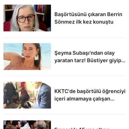
Başörtüsünü çıkaran Berrin
Sönmez ilk kez konuştu
Şeyma Subaşı'ndan olay
yaratan tarz! Büstiyer giyip
başörtü taktı
KKTC'de başörtülü öğrenciyi
içeri almamaya çalışan
müdür baygınlık geçirdi