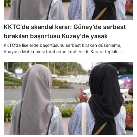
KKTC'de skandal karar: Güney'de serbest
bırakılan başörtüsü Kuzey'de yasak
KKTC’de liselerde başörtüsünü serbest bırakan düzenleme,
Anayasa Mahkemesi tarafından iptal edildi. Karara tepkiler
sürerken, Kıbrıs’ın güney kesiminde bu tartışmalar çoktan
kapandı. Rum kesimi dahi okullarda öğrencilere başörtüsü takma
hakkını tanıyor.