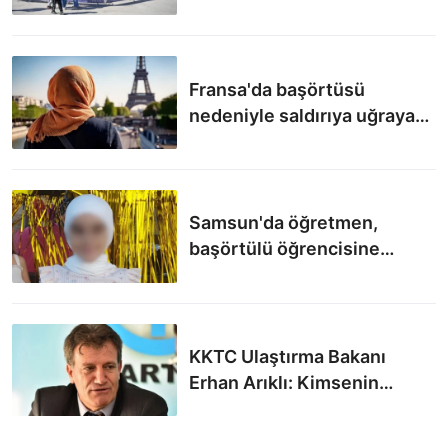
oldular: Çağdaş bir etkinlik
değil
Fransa'da başörtüsü
nedeniyle saldırıya uğrayan
kadından suç duyurusu
Samsun'da öğretmen,
başörtülü öğrencisine
hakaretler yağdırdı
KKTC Ulaştırma Bakanı
Erhan Arıklı: Kimsenin
Türkiye ile hesaplaşmaya
gücü yetmez