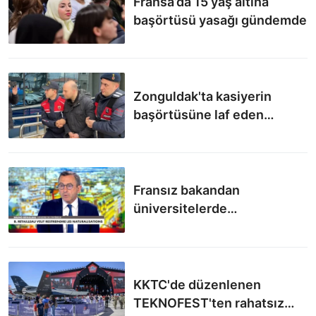
Fransa’da 15 yaş altına
başörtüsü yasağı gündemde
Zonguldak'ta kasiyerin
başörtüsüne laf eden
öğretmen: Davadan beraat
etti
Fransız bakandan
üniversitelerde
başörtüsünün yasaklanması
talebi
KKTC'de düzenlenen
TEKNOFEST'ten rahatsız