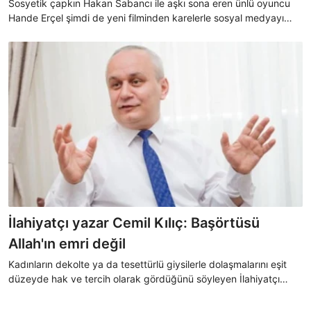
Sosyetik çapkın Hakan Sabancı ile aşkı sona eren ünlü oyuncu
Hande Erçel şimdi de yeni filminden karelerle sosyal medyayı
salladı.
İlahiyatçı yazar Cemil Kılıç: Başörtüsü
Allah'ın emri değil
Kadınların dekolte ya da tesettürlü giysilerle dolaşmalarını eşit
düzeyde hak ve tercih olarak gördüğünü söyleyen İlahiyatçı
Cemil Kılıç, tesettürün Allah'ın emri olmadığını söylediği bir
paylaşım yaptı.