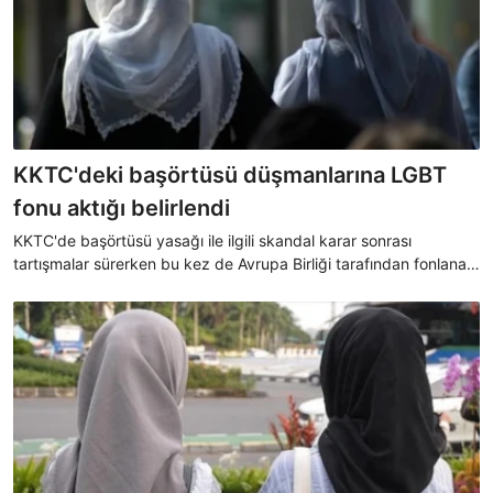
KKTC'deki başörtüsü düşmanlarına LGBT
fonu aktığı belirlendi
KKTC'de başörtüsü yasağı ile ilgili skandal karar sonrası
tartışmalar sürerken bu kez de Avrupa Birliği tarafından fonlanan
Kuir Kıbrıs Derneği'nin lise öğrencilerine yönelik olarak eşcinsel
içerikli faaliyetler yürüttüğü belirlendi.